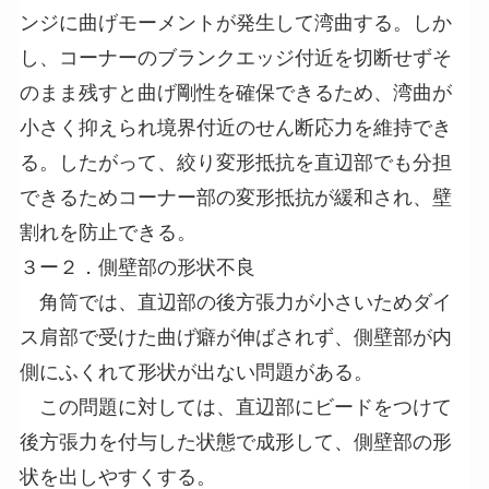
ンジに曲げモーメントが発生して湾曲する。しか
し、コーナーのブランクエッジ付近を切断せずそ
のまま残すと曲げ剛性を確保できるため、湾曲が
小さく抑えられ境界付近のせん断応力を維持でき
る。したがって、絞り変形抵抗を直辺部でも分担
できるためコーナー部の変形抵抗が緩和され、壁
割れを防止できる。
３ー２．側壁部の形状不良
角筒では、直辺部の後方張力が小さいためダイ
ス肩部で受けた曲げ癖が伸ばされず、側壁部が内
側にふくれて形状が出ない問題がある。
この問題に対しては、直辺部にビードをつけて
後方張力を付与した状態で成形して、側壁部の形
状を出しやすくする。